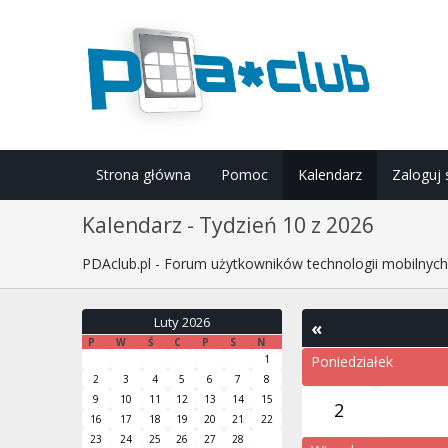
Strona główna
Pomoc
Kalendarz
Zaloguj 
Kalendarz - Tydzień 10 z 2026
PDAclub.pl - Forum użytkowników technologii mobilnyc
Luty 2026
«
P
W
Ś
C
P
S
N
1
Poniedziałek
2
3
4
5
6
7
8
9
10
11
12
13
14
15
2
16
17
18
19
20
21
22
23
24
25
26
27
28