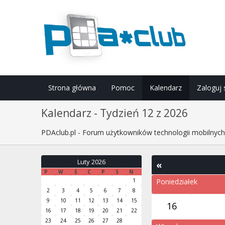
Strona główna
Pomoc
Kalendarz
Zaloguj 
Kalendarz - Tydzień 12 z 2026
PDAclub.pl - Forum użytkowników technologii mobilnyc
Luty 2026
«
P
W
Ś
C
P
S
N
1
Poniedziałek
2
3
4
5
6
7
8
9
10
11
12
13
14
15
16
16
17
18
19
20
21
22
23
24
25
26
27
28