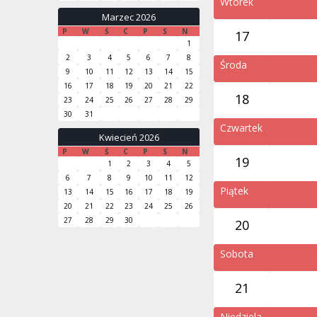
Wtorek
Marzec 2026
P
W
Ś
C
P
S
N
17
1
2
3
4
5
6
7
8
Środa
9
10
11
12
13
14
15
16
17
18
19
20
21
22
18
23
24
25
26
27
28
29
30
31
Czwartek
Kwiecień 2026
P
W
Ś
C
P
S
N
19
1
2
3
4
5
6
7
8
9
10
11
12
Piątek
13
14
15
16
17
18
19
20
21
22
23
24
25
26
27
28
29
30
20
Sobota
21
Niedziela