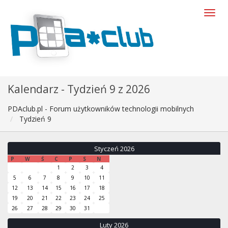
Kalendarz - Tydzień 9 z 2026
PDAclub.pl - Forum użytkowników technologii mobilnych
Tydzień 9
Styczeń 2026
P
W
Ś
C
P
S
N
1
2
3
4
5
6
7
8
9
10
11
12
13
14
15
16
17
18
19
20
21
22
23
24
25
26
27
28
29
30
31
Luty 2026