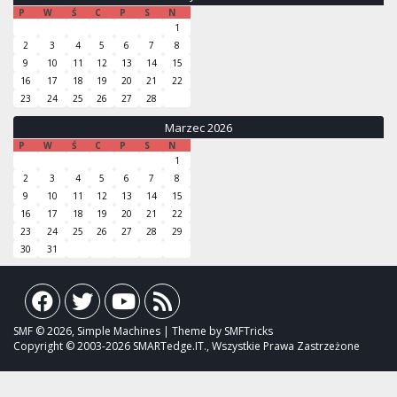
P
W
Ś
C
P
S
N
1
2
3
4
5
6
7
8
9
10
11
12
13
14
15
16
17
18
19
20
21
22
23
24
25
26
27
28
Marzec 2026
P
W
Ś
C
P
S
N
1
2
3
4
5
6
7
8
9
10
11
12
13
14
15
16
17
18
19
20
21
22
23
24
25
26
27
28
29
30
31
SMF © 2026, Simple Machines | Theme by SMFTricks
Copyright © 2003-2026 SMARTedge.IT., Wszystkie Prawa Zastrzeżone