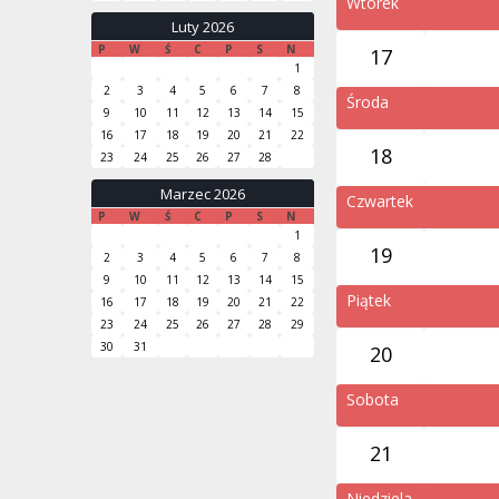
Wtorek
Luty 2026
P
W
Ś
C
P
S
N
17
1
2
3
4
5
6
7
8
Środa
9
10
11
12
13
14
15
16
17
18
19
20
21
22
18
23
24
25
26
27
28
Marzec 2026
Czwartek
P
W
Ś
C
P
S
N
1
19
2
3
4
5
6
7
8
9
10
11
12
13
14
15
Piątek
16
17
18
19
20
21
22
23
24
25
26
27
28
29
30
31
20
Sobota
21
Niedziela