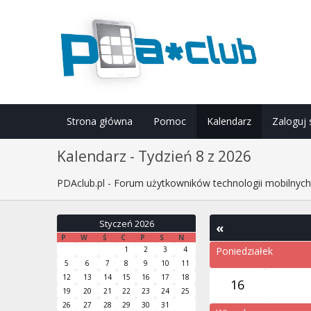
Strona główna
Pomoc
Kalendarz
Zaloguj 
Kalendarz - Tydzień 8 z 2026
PDAclub.pl - Forum użytkowników technologii mobilnyc
Styczeń 2026
«
P
W
Ś
C
P
S
N
1
2
3
4
Poniedziałek
5
6
7
8
9
10
11
12
13
14
15
16
17
18
16
19
20
21
22
23
24
25
26
27
28
29
30
31