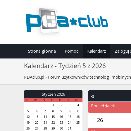
Strona główna
Pomoc
Kalendarz
Zaloguj 
Kalendarz - Tydzień 5 z 2026
PDAclub.pl - Forum użytkowników technologii mobilnyc
Styczeń 2026
«
P
W
Ś
C
P
S
N
1
2
3
4
Poniedziałek
5
6
7
8
9
10
11
12
13
14
15
16
17
18
26
19
20
21
22
23
24
25
26
27
28
29
30
31