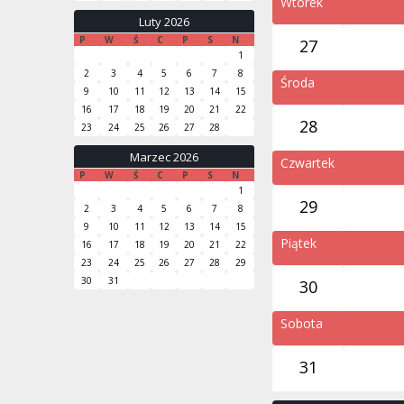
Wtorek
Luty 2026
P
W
Ś
C
P
S
N
27
1
2
3
4
5
6
7
8
Środa
9
10
11
12
13
14
15
16
17
18
19
20
21
22
28
23
24
25
26
27
28
Marzec 2026
Czwartek
P
W
Ś
C
P
S
N
1
29
2
3
4
5
6
7
8
9
10
11
12
13
14
15
Piątek
16
17
18
19
20
21
22
23
24
25
26
27
28
29
30
31
30
Sobota
31