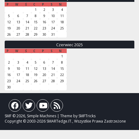
P
W
Ś
C
P
S
N
1
2
3
4
5
6
7
8
9
10
11
12
13
14
15
16
17
18
19
20
21
22
23
24
25
26
27
28
29
30
31
Czerwiec 2025
P
W
Ś
C
P
S
N
1
2
3
4
5
6
7
8
9
10
11
12
13
14
15
16
17
18
19
20
21
22
23
24
25
26
27
28
29
30
SMF © 2026, Simple Machines | Theme by SMFTricks
Copyright © 2003-2026 SMARTedge.IT., Wszystkie Prawa Zastrzeżone