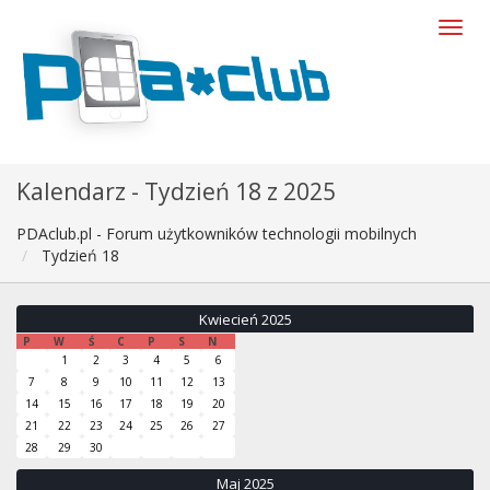
Kalendarz - Tydzień 18 z 2025
PDAclub.pl - Forum użytkowników technologii mobilnych
Tydzień 18
Kwiecień 2025
P
W
Ś
C
P
S
N
1
2
3
4
5
6
7
8
9
10
11
12
13
14
15
16
17
18
19
20
21
22
23
24
25
26
27
28
29
30
Maj 2025