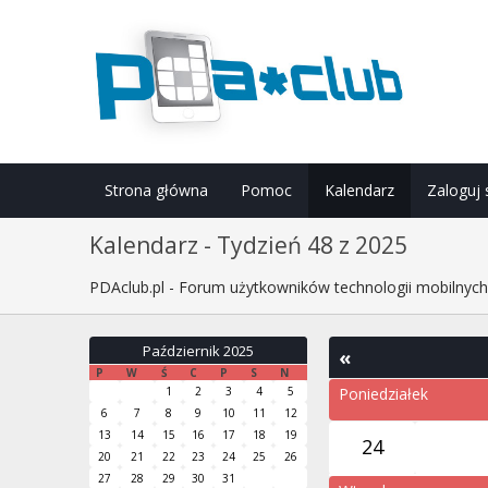
Strona główna
Pomoc
Kalendarz
Zaloguj 
Kalendarz - Tydzień 48 z 2025
PDAclub.pl - Forum użytkowników technologii mobilnyc
Październik 2025
«
P
W
Ś
C
P
S
N
1
2
3
4
5
Poniedziałek
6
7
8
9
10
11
12
13
14
15
16
17
18
19
24
20
21
22
23
24
25
26
27
28
29
30
31