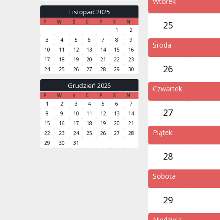
Wtorek
Listopad 2025
P
W
Ś
C
P
S
N
25
1
2
3
4
5
6
7
8
9
Środa
10
11
12
13
14
15
16
17
18
19
20
21
22
23
26
24
25
26
27
28
29
30
Grudzień 2025
Czwartek
P
W
Ś
C
P
S
N
1
2
3
4
5
6
7
27
8
9
10
11
12
13
14
15
16
17
18
19
20
21
Piątek
22
23
24
25
26
27
28
29
30
31
28
Sobota
29
Niedziela