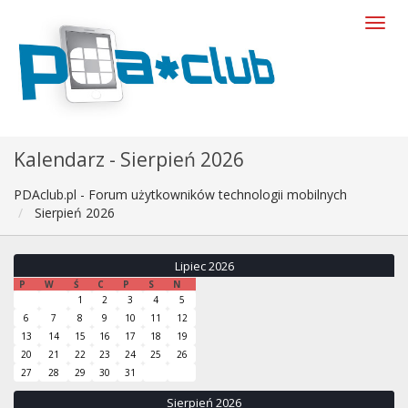
Kalendarz - Sierpień 2026
PDAclub.pl - Forum użytkowników technologii mobilnych
Sierpień 2026
Lipiec 2026
P
W
Ś
C
P
S
N
1
2
3
4
5
6
7
8
9
10
11
12
13
14
15
16
17
18
19
20
21
22
23
24
25
26
27
28
29
30
31
Sierpień 2026