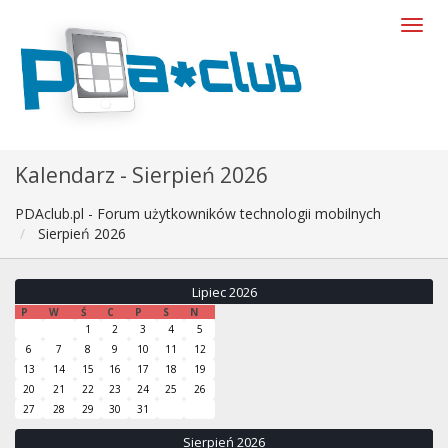
Kalendarz - Sierpień 2026
PDAclub.pl - Forum użytkowników technologii mobilnych
Sierpień 2026
Lipiec 2026
P
W
Ś
C
P
S
N
1
2
3
4
5
6
7
8
9
10
11
12
13
14
15
16
17
18
19
20
21
22
23
24
25
26
27
28
29
30
31
Sierpień 2026