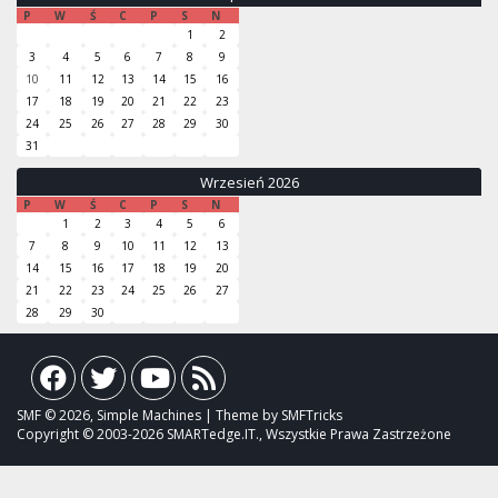
P
W
Ś
C
P
S
N
1
2
3
4
5
6
7
8
9
10
11
12
13
14
15
16
17
18
19
20
21
22
23
24
25
26
27
28
29
30
31
Wrzesień 2026
P
W
Ś
C
P
S
N
1
2
3
4
5
6
7
8
9
10
11
12
13
14
15
16
17
18
19
20
21
22
23
24
25
26
27
28
29
30
SMF © 2026, Simple Machines | Theme by SMFTricks
Copyright © 2003-2026 SMARTedge.IT., Wszystkie Prawa Zastrzeżone