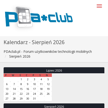
Kalendarz - Sierpień 2026
PDAclub.pl - Forum użytkowników technologii mobilnych
Sierpień 2026
Lipiec 2026
P
W
Ś
C
P
S
N
1
2
3
4
5
6
7
8
9
10
11
12
13
14
15
16
17
18
19
20
21
22
23
24
25
26
27
28
29
30
31
Sierpień 2026