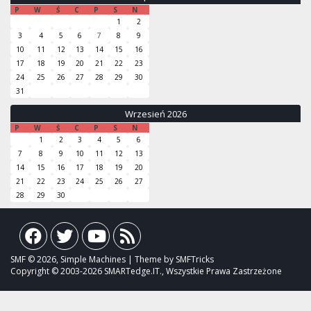
P
W
Ś
C
P
S
N
1
2
3
4
5
6
7
8
9
10
11
12
13
14
15
16
17
18
19
20
21
22
23
24
25
26
27
28
29
30
31
Wrzesień 2026
P
W
Ś
C
P
S
N
1
2
3
4
5
6
7
8
9
10
11
12
13
14
15
16
17
18
19
20
21
22
23
24
25
26
27
28
29
30
SMF © 2026, Simple Machines | Theme by SMFTricks
Copyright © 2003-2026 SMARTedge.IT., Wszystkie Prawa Zastrzeżone