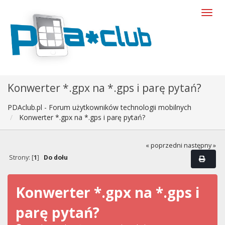
Konwerter *.gpx na *.gps i parę pytań?
PDAclub.pl - Forum użytkowników technologii mobilnych
Konwerter *.gpx na *.gps i parę pytań?
« poprzedni
następny »
Strony: [
1
]
Do dołu
Konwerter *.gpx na *.gps i
parę pytań?