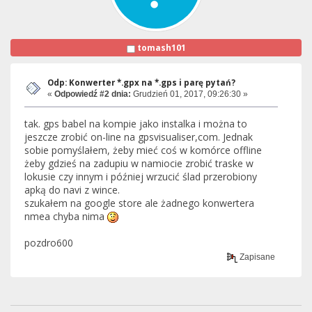
tomash101
Odp: Konwerter *.gpx na *.gps i parę pytań?
«
Odpowiedź #2 dnia:
Grudzień 01, 2017, 09:26:30 »
tak. gps babel na kompie jako instalka i można to
jeszcze zrobić on-line na gpsvisualiser,com. Jednak
sobie pomyślałem, żeby mieć coś w komórce offline
żeby gdzieś na zadupiu w namiocie zrobić traske w
lokusie czy innym i później wrzucić ślad przerobiony
apką do navi z wince.
szukałem na google store ale żadnego konwertera
nmea chyba nima
pozdro600
Zapisane