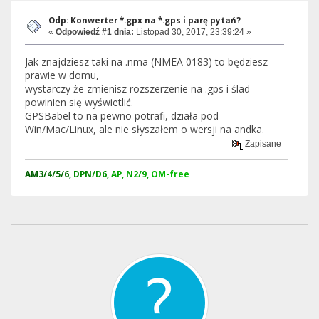
Odp: Konwerter *.gpx na *.gps i parę pytań?
«
Odpowiedź #1 dnia:
Listopad 30, 2017, 23:39:24 »
Jak znajdziesz taki na .nma (NMEA 0183) to będziesz
prawie w domu,
wystarczy że zmienisz rozszerzenie na .gps i ślad
powinien się wyświetlić.
GPSBabel to na pewno potrafi, działa pod
Win/Mac/Linux, ale nie słyszałem o wersji na andka.
Zapisane
AM
3/4/5/6,
DPN
/D6,
AP, N2/9,
OM-free