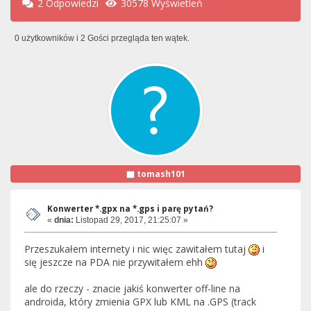
2 Odpowiedzi
30578 Wyświetleń
0 użytkowników i 2 Gości przegląda ten wątek.
tomash101
Konwerter *.gpx na *.gps i parę pytań?
«
dnia:
Listopad 29, 2017, 21:25:07 »
Przeszukałem internety i nic więc zawitałem tutaj
i
się jeszcze na PDA nie przywitałem ehh
ale do rzeczy - znacie jakiś konwerter off-line na
androida, który zmienia GPX lub KML na .GPS (track