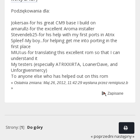
Podziękowania dla:
Jokersax-for his great CM9 base I build on
amarullz-for the excellent Aroma installer
Stevendeb25-for his help with my first ports in Atrix
Spleef-My boy...for helping get me into porting in the
first place
MIUI.us-for translating this excellent rom so that I can
understand it
My testers (especially ATRIXXIRTA, LoanerDave, and
Unforgivenmercy)
To anyone else who has helped out on this rom
«
Ostatnia zmiana: Maj 26, 2012, 11:42:29 wysłana przez remigiusz.b
»
Zapisane
Strony: [
1
]
Do góry
« poprzedni
następny »