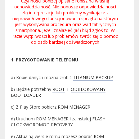
Czynności poniżej opisane robisz na własną
odpowiedzialność. Nie ponoszę odpowiedzialności
złą interpretacje lub problemy wynikające z
nieprawidłowego funkcjonowania sprzętu na którym
jest wykonywana procedura oraz wad fabrycznych
smartphona. Jeżeli znalazłeś (aś) błąd zgłoś to. W
razie wątpliwości lub problemów zwróć się o pomoc
do osób bardziej doświadczonych
1. PRZYGOTOWANIE TELEFONU
a) Kopie danych można zrobić
TITANIUM BACKUP
b) Będzie potrzebny
ROOT
i
ODBLOKOWANY
BOOTLOADER
c) Z Play Store pobierz
ROM MENAGER
d) Uruchom ROM MENAGER i zainstaluj FLASH
CLOCKWORDMOD RECOVERY
e) Aktualną wersje romu możesz pobrać
ROM