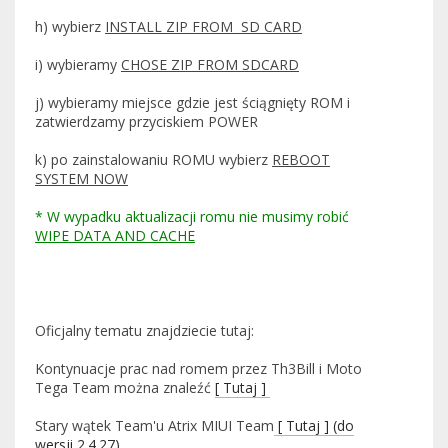
h) wybierz
INSTALL ZIP FROM SD CARD
i) wybieramy
CHOSE ZIP FROM SDCARD
j) wybieramy miejsce gdzie jest ściągnięty ROM i
zatwierdzamy przyciskiem POWER
k) po zainstalowaniu ROMU wybierz
REBOOT
SYSTEM NOW
* W wypadku aktualizacji romu nie musimy robić
WIPE DATA AND CACHE
Oficjalny tematu znajdziecie tutaj:
Kontynuacje prac nad romem przez Th3Bill i Moto
Tega Team można znaleźć
[ Tutaj ]
Stary wątek Team'u Atrix MIUI Team
[ Tutaj ] (do
wersji 2.4.27)