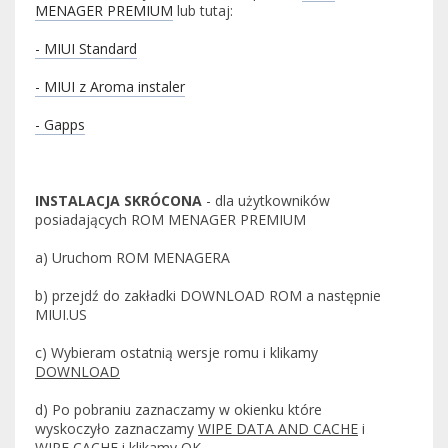
MENAGER PREMIUM
lub tutaj:
- MIUI Standard
- MIUI z Aroma instaler
- Gapps
INSTALACJA SKRÓCONA
- dla użytkowników
posiadających ROM MENAGER PREMIUM
a) Uruchom ROM MENAGERA
b) przejdź do zakładki DOWNLOAD ROM a następnie
MIUI.US
c) Wybieram ostatnią wersje romu i klikamy
DOWNLOAD
d) Po pobraniu zaznaczamy w okienku które
wyskoczyło zaznaczamy
WIPE DATA AND CACHE
i
WIPE CACHE
i klikamy
OK