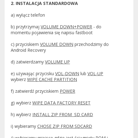
2. INSTALACJA STANDARDOWA
a) wyłącz telefon
b) przytrzymaj
VOLUME DOWN+POWER
- do
momentu pojawienia się napisu fastboot
c) przyciskiem
VOLUME DOWN
przechodzimy do
Android Recovery
d) zatwierdzamy
VOLUME UP
e) używając przycisku
VOL-DOWN
lub
VOL-UP
wybierz
WIPE CACHE PARTITION
f) zatwierdź przyciskiem
POWER
g) wybierz
WIPE DATA FACTORY RESET
h) wybierz
INSTALL ZIP FROM SD CARD
i) wybieramy
CHOSE ZIP FROM SDCARD
j) wybieramy miejsce gdzie jest ściągnięty ROM i