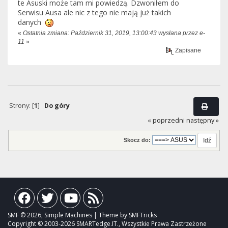
te Asuski może tam mi powiedzą. Dzwoniłem do
Serwisu Ausa ale nic z tego nie mają już takich
danych
«
Ostatnia zmiana: Październik 31, 2019, 13:00:43 wysłana przez e-
11
»
Zapisane
Strony: [
1
]
Do góry
« poprzedni
następny »
Skocz do:
SMF © 2026, Simple Machines | Theme by SMFTricks
Copyright © 2003-2026 SMARTedge.IT., Wszystkie Prawa Zastrzeżone