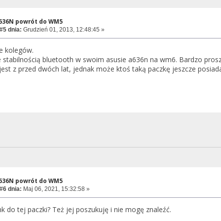
A636N powrót do WM5
#5 dnia:
Grudzień 01, 2013, 12:48:45 »
e kolegów.
tabilnością bluetooth w swoim asusie a636n na wm6. Bardzo proszę 
est z przed dwóch lat, jednak może ktoś taką paczkę jeszcze posiad
A636N powrót do WM5
#6 dnia:
Maj 06, 2021, 15:32:58 »
k do tej paczki? Też jej poszukuję i nie mogę znaleźć.