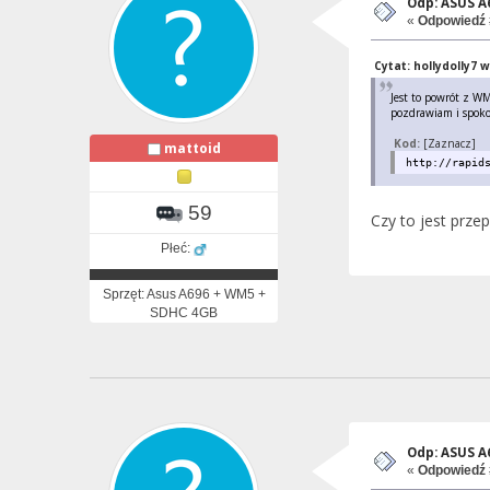
Odp: ASUS 
«
Odpowiedź 
Cytat: hollydolly7 w
Jest to powrót z W
pozdrawiam i spok
Kod:
[Zaznacz]
mattoid
http://rapid
59
Czy to jest prze
Płeć:
Sprzęt: Asus A696 + WM5 +
SDHC 4GB
Odp: ASUS 
«
Odpowiedź 