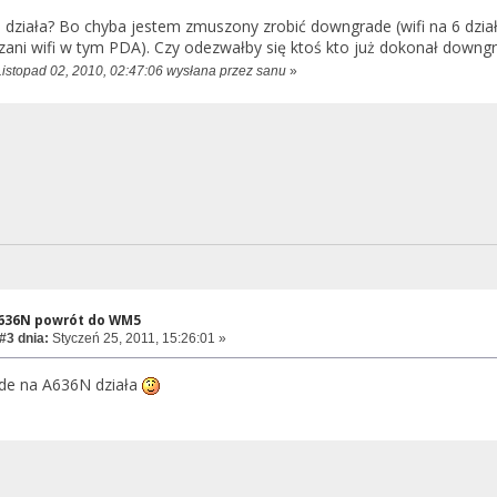
e działa? Bo chyba jestem zmuszony zrobić downgrade (wifi na 6 dział
ani wifi w tym PDA). Czy odezwałby się ktoś kto już dokonał down
Listopad 02, 2010, 02:47:06 wysłana przez sanu
»
A636N powrót do WM5
#3 dnia:
Styczeń 25, 2011, 15:26:01 »
de na A636N działa