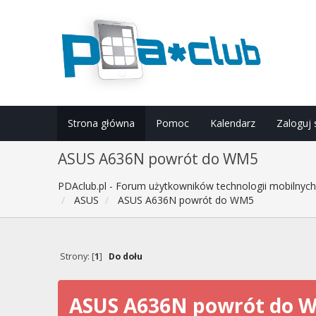
Strona główna
Pomoc
Kalendarz
Zaloguj 
ASUS A636N powrót do WM5
PDAclub.pl - Forum użytkowników technologii mobilnyc
ASUS
ASUS A636N powrót do WM5
Strony: [
1
]
Do dołu
ASUS A636N powrót do 