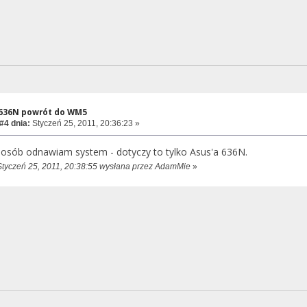
A636N powrót do WM5
#4 dnia:
Styczeń 25, 2011, 20:36:23 »
posób odnawiam system - dotyczy to tylko Asus'a 636N.
Styczeń 25, 2011, 20:38:55 wysłana przez AdamMie
»