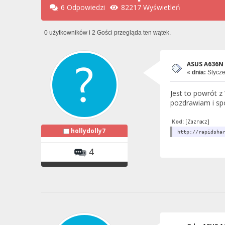
6 Odpowiedzi
82217 Wyświetleń
0 użytkowników i 2 Gości przegląda ten wątek.
ASUS A636N
«
dnia:
Stycze
Jest to powrót 
pozdrawiam i s
Kod:
[Zaznacz]
hollydolly7
http://rapidsha
4