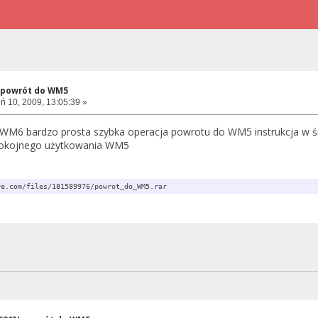
 powrót do WM5
ń 10, 2009, 13:05:39 »
z WM6 bardzo prosta szybka operacja powrotu do WM5 instrukcja w 
pokojnego użytkowania WM5
re.com/files/181589976/powrot_do_WM5.rar