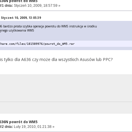
A636N powrót do WM5
#1 dnia:
Styczeń 10, 2009, 18:57:59 »
 Styczeń 10, 2009, 13:05:39
M6 bardzo prosta szybka operacja powrotu do WM5 instrukcja w środku
ojnego użytkowania WM5
share.com/files/181589976/powrot_do_WM5.rar
pis tylko dla A636 czy może dla wszystkich Asusów lub PPC?
A636N powrót do WM5
#2 dnia:
Luty 19, 2010, 01:21:38 »