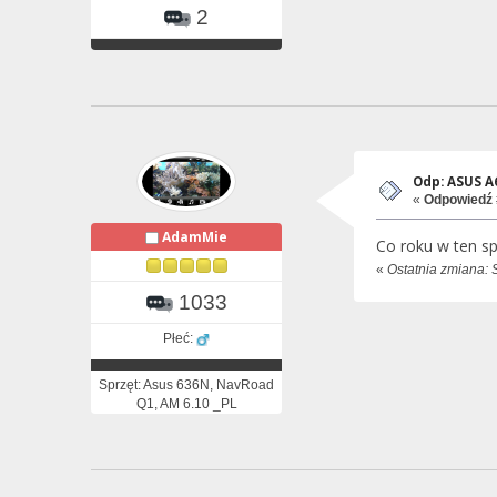
2
Odp: ASUS 
«
Odpowiedź 
AdamMie
Co roku w ten s
«
Ostatnia zmiana: 
1033
Płeć:
Sprzęt: Asus 636N, NavRoad
Q1, AM 6.10 _PL