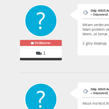
Odp: ASUS 
«
Odpowiedź 
Witam serdeczni
Mam problem ze s
Wiem, że temat j
OziMaster
Z góry dziękuję.
1
Odp: ASUS 
«
Odpowiedź 
Może ma ktoś lin