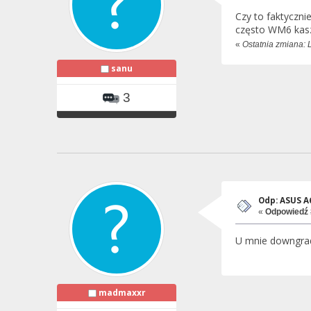
Czy to faktyczni
często WM6 kasz
«
Ostatnia zmiana: 
sanu
3
Odp: ASUS 
«
Odpowiedź 
U mnie downgra
madmaxxr