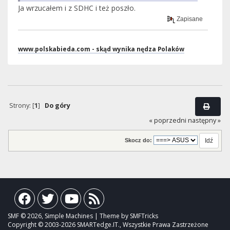
Ja wrzucałem i z SDHC i też poszło.
Zapisane
www.polskabieda.com - skąd wynika nędza Polaków
Strony: [
1
]
Do góry
« poprzedni
następny »
Skocz do:
SMF © 2026, Simple Machines | Theme by SMFTricks
Copyright © 2003-2026 SMARTedge.IT., Wszystkie Prawa Zastrzeżone