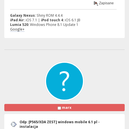
Zapisane
Galaxy Nexus:
Shiny ROM 4.4.4
iPad Air:
iOS 7.1 |
iPod touch 4:
iOS 6.1 JB
Lumia 520:
Windows Phone 8.1 Update 1
Google+
marx
Odp: [P565/XDA ZEST] windows mobile 6.1 pl -
instalacja