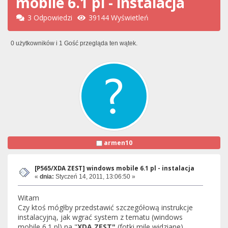
mobile 6.1 pl - instalacja
3 Odpowiedzi
39144 Wyświetleń
0 użytkowników i 1 Gość przegląda ten wątek.
armen10
[P565/XDA ZEST] windows mobile 6.1 pl - instalacja
«
dnia:
Styczeń 14, 2011, 13:06:50 »
Witam
Czy ktoś mógłby przedstawić szczegółową instrukcje
instalacyjną, jak wgrać system z tematu (windows
mobile 6.1 pl) na "
XDA ZEST"
(fotki mile widziane).