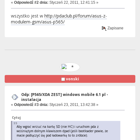
«
Odpowiedź #2 dnia:
Styczeń 22, 2011, 12:41:15 »
wszystko jest w
http://pdaclub.pl/forum/asus-z-
modulem-gsm/asus-p565/
Zapisane
vonski
Odp: [P565/XDA ZEST] windows mobile 6.1 pl -
instalacja
«
Odpowiedź #3 dnia:
Styczeń 23, 2011, 13:42:38 »
Cytuj
Aby wgrać wrzuć na kartę SD (nie HC) i uruchom pda z
wciśniętym dolnym klawiszem dpad (jeśli bootloader powie, że
macie podłączyć się pod ładowarkę to to zróbcie).