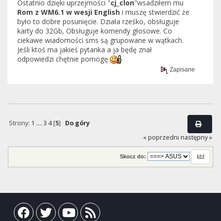
Ostatnio dzięki uprzejmości "
cj_clon
"wsadziłem mu
Rom z WM6.1 w wesji English
i muszę stwierdzić że
było to dobre posunięcie. Działa rześko, obsługuje
karty do 32Gb, Obsługuje komendy głosowe. Co
ciekawe wiadomości sms są grupowane w wątkach.
Jeśli ktoś ma jakieś pytanka a ja będę znał
odpowiedzi chętnie pomogę
Zapisane
Strony:
1
...
3
4
[
5
]
Do góry
« poprzedni
następny »
Skocz do: