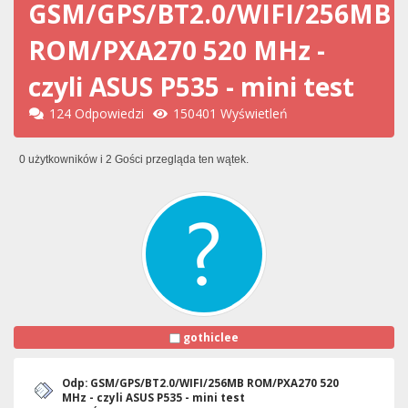
GSM/GPS/BT2.0/WIFI/256MB
ROM/PXA270 520 MHz -
czyli ASUS P535 - mini test
124 Odpowiedzi
150401 Wyświetleń
0 użytkowników i 2 Gości przegląda ten wątek.
gothiclee
Odp: GSM/GPS/BT2.0/WIFI/256MB ROM/PXA270 520
MHz - czyli ASUS P535 - mini test