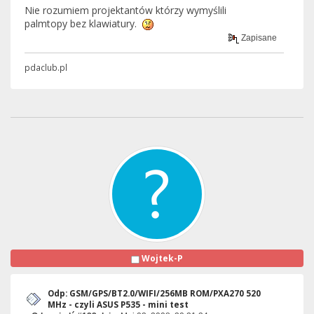
Nie rozumiem projektantów którzy wymyślili
palmtopy bez klawiatury.
Zapisane
pdaclub.pl
Wojtek-P
Odp: GSM/GPS/BT2.0/WIFI/256MB ROM/PXA270 520
MHz - czyli ASUS P535 - mini test