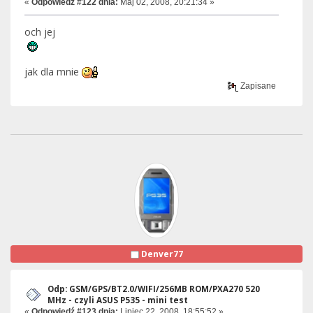
«
Odpowiedź #122 dnia:
Maj 02, 2008, 20:21:34 »
och jej
jak dla mnie
Zapisane
Denver77
Odp: GSM/GPS/BT2.0/WIFI/256MB ROM/PXA270 520
MHz - czyli ASUS P535 - mini test
«
Odpowiedź #123 dnia:
Lipiec 22, 2008, 18:55:52 »