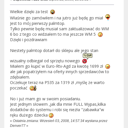
Wielkie dzięki za test
Właśnie go zamówiłem i na jutro już będę go miał
Jest to mój pierwszy palmtop.
Tylko pewnie będę musiał sam zaktualizować do WM
6 bo z tego co widziałem to ma jeszcze WM 5
Dzięki i pozdrawiam
Niestety palmtop dotarł do sklepu ale jego stan
wizualny odbiegał od sprzętu nowego
Miałem go kupić w Euro-Rtv-Agd za kwotę 1699 zł
ale jak popatrzyłem na oferty innych sprzedawców to
zdębiałem.
Oczekuje teraz na P535 za 1319 zł ,myślę że warto
poczekać
No i już mam go w swoim posiadaniu.
Jest jednym słowem ,jak dla mnie FULL Wypas,kilka
dodatków do systemu i robi się niezła "zabawka"w
ręku dużego dziecka
«
Ostatnia zmiana: Wrzesień 03, 2008, 14:57:34 wysłana przez
Denver77
»