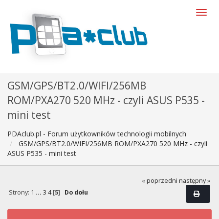
GSM/GPS/BT2.0/WIFI/256MB
ROM/PXA270 520 MHz - czyli ASUS P535 -
mini test
PDAclub.pl - Forum użytkowników technologii mobilnych
GSM/GPS/BT2.0/WIFI/256MB ROM/PXA270 520 MHz - czyli
ASUS P535 - mini test
« poprzedni
następny »
Strony:
1
...
3
4
[
5
]
Do dołu