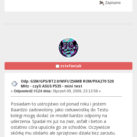
Zapisane
zstefaniak
Odp: GSM/GPS/BT2.0/WIFI/256MB ROM/PXA270 520
MHz - czyli ASUS P535 - mini test
«
Odpowiedź #124 dnia:
Styczeń 09, 2009, 23:13:58 »
Posiadam to ustrojstwo od ponad roku i jestem
Baardzo zadowolony. Jako ciekawostkę do Testu
kolegi mogę dodać że model bardzo odporny na
uderzenia. Spadał mi już na żwir, asfalt i beton a
ostatnio córa upuściła go ze schodów. Oczywiście
skórkę mu obdarło ale sprzętowo działa bez zarzutu.