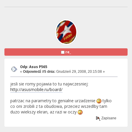
re_
Odp: Asus P565
«
Odpowiedź #5 dnia:
Grudzień 29, 2008, 20:15:08 »
jesli sie romy pojawia to tu najwczesniej:
http://asusmobile.ru/board/
patrzac na parametry to genialne urzadzenie
tylko
co oni zrobili z ta obudowa, przeciez wszedlby tam
duzo wiekszy ekran, az razi w oczy
Zapisane