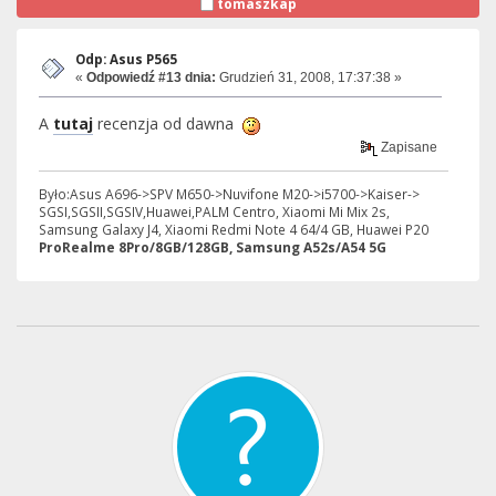
tomaszkap
Odp: Asus P565
«
Odpowiedź #13 dnia:
Grudzień 31, 2008, 17:37:38 »
A
tutaj
recenzja od dawna
Zapisane
Było:Asus A696->SPV M650->Nuvifone M20->i5700->Kaiser->
SGSI,SGSII,SGSIV,Huawei,PALM Centro, Xiaomi Mi Mix 2s,
Samsung Galaxy J4, Xiaomi Redmi Note 4 64/4 GB, Huawei P20
ProRealme 8Pro/8GB/128GB, Samsung A52s/A54 5G