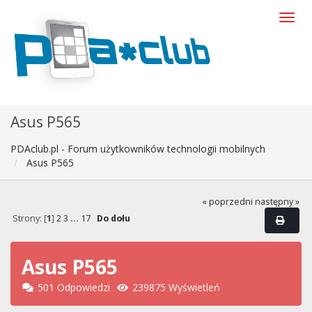
Asus P565
PDAclub.pl - Forum użytkowników technologii mobilnych
Asus P565
« poprzedni
następny »
Strony: [
1
]
2
3
...
17
Do dołu
Asus P565
501 Odpowiedzi
239875 Wyświetleń