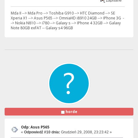
Zapisane
Mda II --> Mda Pro --> Toshiba G910 --> HTC Diamond --> SE
Xperia X1 --> Asus P565 --> OmniaHD i8910 24GB --> IPhone 3G -
-> Nokia N810 --> i780 --> Galaxy s --> IPhone 4 32GB --> Galaxy
Note 80GB exFAT -- Galaxy s4 96GB
horde
Odp: Asus P565
«
Odpowiedź #10 dnia:
Grudzień 29, 2008, 23:23:42 »