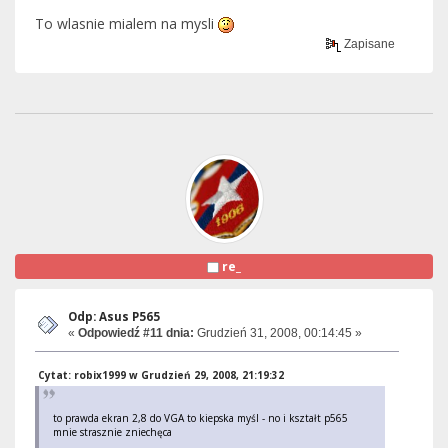
To wlasnie mialem na mysli
Zapisane
re_
Odp: Asus P565
«
Odpowiedź #11 dnia:
Grudzień 31, 2008, 00:14:45 »
Cytat: robix1999 w Grudzień 29, 2008, 21:19:32
to prawda ekran 2,8 do VGA to kiepska myśl - no i kształt p565
mnie strasznie zniechęca