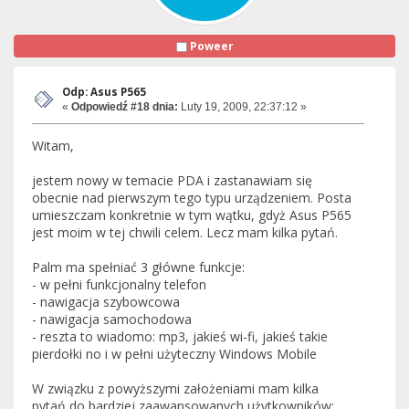
Poweer
Odp: Asus P565
«
Odpowiedź #18 dnia:
Luty 19, 2009, 22:37:12 »
Witam,
jestem nowy w temacie PDA i zastanawiam się
obecnie nad pierwszym tego typu urządzeniem. Posta
umieszczam konkretnie w tym wątku, gdyż Asus P565
jest moim w tej chwili celem. Lecz mam kilka pytań.
Palm ma spełniać 3 główne funkcje:
- w pełni funkcjonalny telefon
- nawigacja szybowcowa
- nawigacja samochodowa
- reszta to wiadomo: mp3, jakieś wi-fi, jakieś takie
pierdołki no i w pełni użyteczny Windows Mobile
W związku z powyższymi założeniami mam kilka
pytań do bardziej zaawansowanych użytkowników: