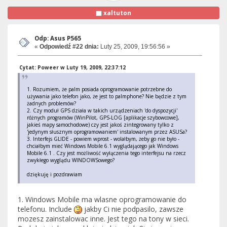
xaltuton
Odp: Asus P565
«
Odpowiedź #22 dnia:
Luty 25, 2009, 19:56:56 »
Cytat: Poweer w Luty 19, 2009, 22:37:12
1. Rozumiem, że palm posiada oprogramowanie potrzebne do
używania jako telefon jako, że jest to palmphone? Nie będzie z tym
żadnych problemów?
2. Czy moduł GPS działa w takich urządzeniach 'do dyspozycji'
różnych programów (WinPilot, GPS-LOG [aplikacje szybowcowe],
jakieś mapy samochodowe) czy jest jakoś zintegrowany tylko z
'jedynym słusznym oprogramowaniem' instalowanym przez ASUSa?
3. Interfejs GLIDE - powiem wprost - wolałbym, żeby go nie było -
chciałbym mieć Windows Mobile 6.1 wyglądającego jak Windows
Mobile 6.1 . Czy jest możliwość wyłączenia tego interfejsu na rzecz
zwykłego wyglądu WINDOWSowego?
dziękuję i pozdrawiam
1. Windows Mobile ma wlasne oprogramowanie do
telefonu. Include
jakby Ci nie podpasilo, zawsze
mozesz zainstalowac inne. Jest tego na tony w sieci.