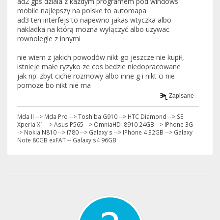
ad2 gps dziala z kazdym programem pod windows
mobile najlepszy na polske to automapa
ad3 ten interfejs to napewno jakas wtyczka albo
nakladka na którą mozna wyłączyć albo uzywac
rownolegle z innymi
nie wiem z jakich powodów nikt go jeszcze nie kupił,
istnieje małe ryzyko ze cos bedzie niedopracowane
jak np. zbyt ciche rozmowy albo inne g i nikt ci nie
pomoze bo nikt nie ma
Zapisane
Mda II --> Mda Pro --> Toshiba G910 --> HTC Diamond --> SE
Xperia X1 --> Asus P565 --> OmniaHD i8910 24GB --> IPhone 3G -
-> Nokia N810 --> i780 --> Galaxy s --> IPhone 4 32GB --> Galaxy
Note 80GB exFAT -- Galaxy s4 96GB