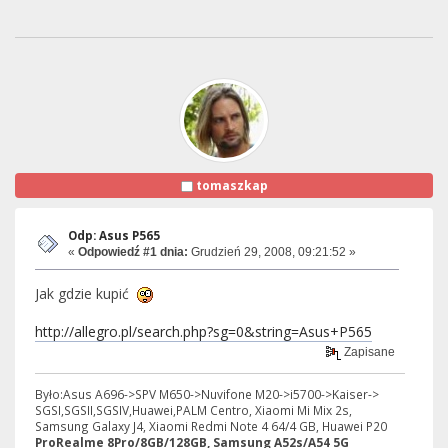
tomaszkap
Odp: Asus P565
«
Odpowiedź #1 dnia:
Grudzień 29, 2008, 09:21:52 »
Jak gdzie kupić
http://allegro.pl/search.php?sg=0&string=Asus+P565
Zapisane
Było:Asus A696->SPV M650->Nuvifone M20->i5700->Kaiser->
SGSI,SGSII,SGSIV,Huawei,PALM Centro, Xiaomi Mi Mix 2s,
Samsung Galaxy J4, Xiaomi Redmi Note 4 64/4 GB, Huawei P20
ProRealme 8Pro/8GB/128GB, Samsung A52s/A54 5G