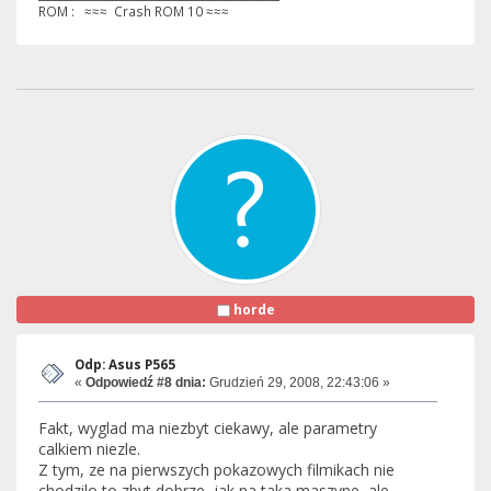
ROM : ≈≈≈ Crash ROM 10 ≈≈≈
horde
Odp: Asus P565
«
Odpowiedź #8 dnia:
Grudzień 29, 2008, 22:43:06 »
Fakt, wyglad ma niezbyt ciekawy, ale parametry
calkiem niezle.
Z tym, ze na pierwszych pokazowych filmikach nie
chodzilo to zbyt dobrze, jak na taka maszyne, ale