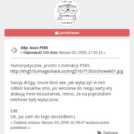
janekiwan
Odp: Asus P565
«
Odpowiedź #25 dnia:
Marzec 02, 2009, 17:55:16 »
Humorystycznie, prosto z instrukcji P565:
http://img516.imageshack.us/img516/7130/schowek01.jpg
Swoją drogą, może ktoś wie, jak wyłączyć w nim
odbiór kanałów sms, po włożenie do niego karty ery
atakują mnie bezustannie, mimo, że na poprzednim
telefonie były wyłączone.
Edit:
Ok, już sam do tego doszedłem:)
«
Ostatnia zmiana: Marzec 03, 2009, 01:58:47 wysłana przez
janekiwan
»
Zapisane