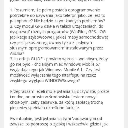
1. Rozumiem, że palm posiada oprogramowanie
potrzebne do używania jako telefon jako, że jest to
palmphone? Nie będzie z tym żadnych problemów?
2. Czy moduł GPS działa w takich urządzeniach 'do
dyspozycji' różnych programów (WinPilot, GPS-LOG
[aplikacje szybowcowe], jakieś mapy samochodowe)
czy jest jakoś zintegrowany tylko z 'jedynym
słusznym oprogramowaniem' instalowanym przez
ASUSa?
3. Interfejs GLIDE - powiem wprost - wolałbym, żeby
go nie było - chciałbym mieć Windows Mobile 6.1
wyglądającego jak Windows Mobile 6.1 . Czy jest
możliwość wyłączenia tego interfejsu na rzecz
zwykłego wyglądu WINDOWSowego?
Przepraszam jeżeli moje pytania są oczywiste, proste
i nudne, po prostu w środowisku jestem nowy i
chciałbym, żeby zabawka, za którą zapłacę trochę
pieniędzy spełniała określone funkcje.
Ewentualnie, jeśli pytania są tymi 'zadawanymi od
zawsze' to poproszę o zjebkę i wskazówki gdzie i jak