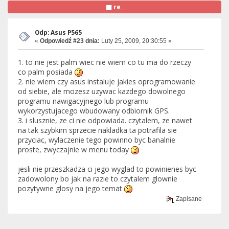
re_
Odp: Asus P565
«
Odpowiedź #23 dnia:
Luty 25, 2009, 20:30:55 »
1. to nie jest palm wiec nie wiem co tu ma do rzeczy
co palm posiada
2. nie wiem czy asus instaluje jakies oprogramowanie
od siebie, ale mozesz uzywac kazdego dowolnego
programu nawigacyjnego lub programu
wykorzystujacego wbudowany odbiornik GPS.
3. i slusznie, ze ci nie odpowiada. czytalem, ze nawet
na tak szybkim sprzecie nakladka ta potrafila sie
przyciac, wylaczenie tego powinno byc banalnie
proste, zwyczajnie w menu today
jesli nie przeszkadza ci jego wyglad to powinienes byc
zadowolony bo jak na razie to czytalem glownie
pozytywne glosy na jego temat
Zapisane