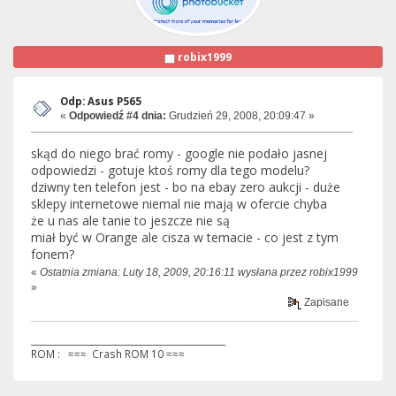
robix1999
Odp: Asus P565
«
Odpowiedź #4 dnia:
Grudzień 29, 2008, 20:09:47 »
skąd do niego brać romy - google nie podało jasnej
odpowiedzi - gotuje ktoś romy dla tego modelu?
dziwny ten telefon jest - bo na ebay zero aukcji - duże
sklepy internetowe niemal nie mają w ofercie chyba
że u nas ale tanie to jeszcze nie są
miał być w Orange ale cisza w temacie - co jest z tym
fonem?
«
Ostatnia zmiana: Luty 18, 2009, 20:16:11 wysłana przez robix1999
»
Zapisane
____________________________________________
ROM : ≈≈≈ Crash ROM 10 ≈≈≈