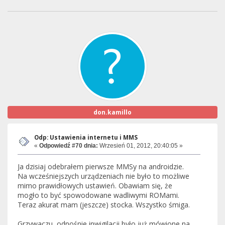
don.kamillo
Odp: Ustawienia internetu i MMS
«
Odpowiedź #70 dnia:
Wrzesień 01, 2012, 20:40:05 »
Ja dzisiaj odebrałem pierwsze MMSy na androidzie.
Na wcześniejszych urządzeniach nie było to możliwe
mimo prawidłowych ustawień. Obawiam się, że
mogło to być spowodowane wadliwymi ROMami.
Teraz akurat mam (jeszcze) stocka. Wszystko śmiga.
Grzywaczu, odnośnie inwigilacji było już mówione na