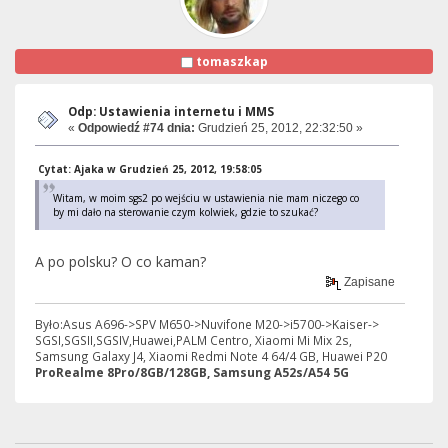
tomaszkap
Odp: Ustawienia internetu i MMS
«
Odpowiedź #74 dnia:
Grudzień 25, 2012, 22:32:50 »
Cytat: Ajaka w Grudzień 25, 2012, 19:58:05
Witam, w moim sgs2 po wejściu w ustawienia nie mam niczego co
by mi dało na sterowanie czym kolwiek, gdzie to szukać?
A po polsku? O co kaman?
Zapisane
Było:Asus A696->SPV M650->Nuvifone M20->i5700->Kaiser->
SGSI,SGSII,SGSIV,Huawei,PALM Centro, Xiaomi Mi Mix 2s,
Samsung Galaxy J4, Xiaomi Redmi Note 4 64/4 GB, Huawei P20
ProRealme 8Pro/8GB/128GB, Samsung A52s/A54 5G