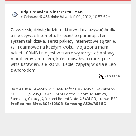
Odp: Ustawienia internetu i MMS
«
Odpowiedź #66 dnia:
Wrzesień 01, 2012, 10:57:52 »
Zawsze się dziwię ludziom, którzy chcą używać Andka
a nie używać Internetu. Przecież to paranoja, ten
system tak działa. Teraz pakiety internetowe są tanie,
WiFi darmowe na każdym kroku. Moja żona mam
pakiet 100MB i nie jest w stanie wykorzystać połowy.
A problemy z mmsem, które opisałeś to raczej nie
wina ustawień, ale ROMu. Lepiej zapytaj w dziale Leo
z Androidem.
Zapisane
Było:Asus A696->SPV M650->Nuvifone M20->i5700->Kaiser->
SGSI,SGSII,SGSIV,Huawei,PALM Centro, Xiaomi Mi Mix 2s,
Samsung Galaxy J4, Xiaomi Redmi Note 4 64/4 GB, Huawei P20
ProRealme 8Pro/8GB/128GB, Samsung A52s/A54 5G