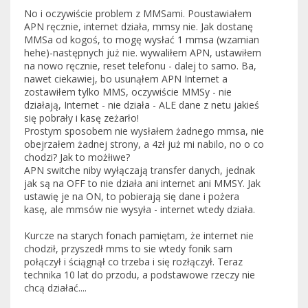
No i oczywiście problem z MMSami. Poustawiałem
APN ręcznie, internet działa, mmsy nie. Jak dostanę
MMSa od kogoś, to mogę wysłać 1 mmsa (wzamian
hehe)-następnych już nie. wywaliłem APN, ustawiłem
na nowo ręcznie, reset telefonu - dalej to samo. Ba,
nawet ciekawiej, bo usunąłem APN Internet a
zostawiłem tylko MMS, oczywiście MMSy - nie
działają, Internet - nie działa - ALE dane z netu jakieś
się pobrały i kasę zeżarło!
Prostym sposobem nie wysłałem żadnego mmsa, nie
obejrzałem żadnej strony, a 4zł już mi nabilo, no o co
chodzi? Jak to możłiwe?
APN switche niby wyłączają transfer danych, jednak
jak są na OFF to nie działa ani internet ani MMSY. Jak
ustawię je na ON, to pobierają się dane i pożera
kasę, ale mmsów nie wysyła - internet wtedy działa.
Kurcze na starych fonach pamiętam, że internet nie
chodził, przyszedł mms to sie wtedy fonik sam
połączył i ściągnął co trzeba i się rozłączył. Teraz
technika 10 lat do przodu, a podstawowe rzeczy nie
chcą działać....