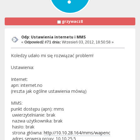
grzywacz8
Odp: Ustawienia internetu i MMS
«
Odpowiedź #71 dnia:
Wrzesień 03, 2012, 18:50:58 »
Koledzy udało mi się rozwiązać problem!
Ustawienia:
Internet:
apn: internet.no
(reszta jak ogólne ustawienia mówią)
MMS:
punkt dostępu (apn): mms
uwierzytelnianie: brak
nazwa użytkownika: brak
hasło: brak
strona główna:
http://10.10.28.164/mms/wapenc
adres serwera proxy: 10.10.25.5