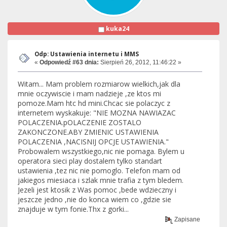
kuka24
Odp: Ustawienia internetu i MMS
«
Odpowiedź #63 dnia:
Sierpień 26, 2012, 11:46:22 »
Witam... Mam problem rozmiarow wielkich,jak dla
mnie oczywiscie i mam nadzieje ,ze ktos mi
pomoze.Mam htc hd mini.Chcac sie polaczyc z
internetem wyskakuje: "NIE MOZNA NAWIAZAC
POLACZENIA.pOLACZENIE ZOSTALO
ZAKONCZONE.ABY ZMIENIC USTAWIENIA
POLACZENIA ,NACISNIJ OPCJE USTAWIENIA."
Probowalem wszystkiego,nic nie pomaga. Bylem u
operatora sieci play dostalem tylko standart
ustawienia ,tez nic nie pomoglo. Telefon mam od
jakiegos miesiaca i szlak mnie trafia z tym bledem.
Jezeli jest ktosik z Was pomoc ,bede wdzieczny i
jeszcze jedno ,nie do konca wiem co ,gdzie sie
znajduje w tym fonie.Thx z gorki...
Zapisane