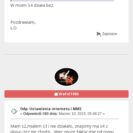
W moim S4 działa bez.
Pozdrawiam,
Ł.O.
Zapisane
WaFel1985
Odp: Ustawienia internetu i MMS
«
Odpowiedź #80 dnia:
Marzec 10, 2015, 05:48:27 »
Mam s2,mialem s3 i nie działało, znajomy ma s4 z
plusa i tez nie chodzi... Wiec może faktycznie od romu