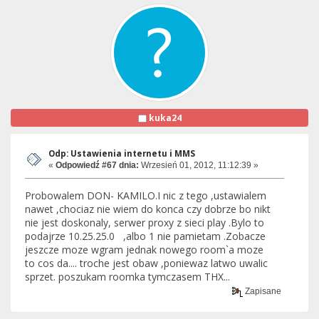
kuka24
Odp: Ustawienia internetu i MMS
«
Odpowiedź #67 dnia:
Wrzesień 01, 2012, 11:12:39 »
Probowalem DON- KAMILO.I nic z tego ,ustawialem
nawet ,chociaz nie wiem do konca czy dobrze bo nikt
nie jest doskonaly, serwer proxy z sieci play .Bylo to
podajrze 10.25.25.0 ,albo 1 nie pamietam .Zobacze
jeszcze moze wgram jednak nowego room`a moze
to cos da.... troche jest obaw ,poniewaz latwo uwalic
sprzet. poszukam roomka tymczasem THX...
Zapisane