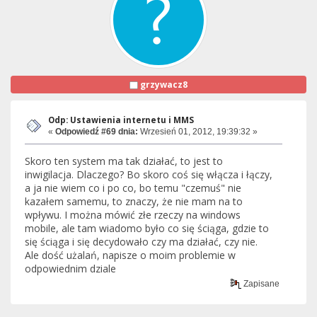
grzywacz8
Odp: Ustawienia internetu i MMS
«
Odpowiedź #69 dnia:
Wrzesień 01, 2012, 19:39:32 »
Skoro ten system ma tak działać, to jest to
inwigilacja. Dlaczego? Bo skoro coś się włącza i łączy,
a ja nie wiem co i po co, bo temu "czemuś" nie
kazałem samemu, to znaczy, że nie mam na to
wpływu. I można mówić złe rzeczy na windows
mobile, ale tam wiadomo było co się ściąga, gdzie to
się ściąga i się decydowało czy ma działać, czy nie.
Ale dość użalań, napisze o moim problemie w
odpowiednim dziale
Zapisane