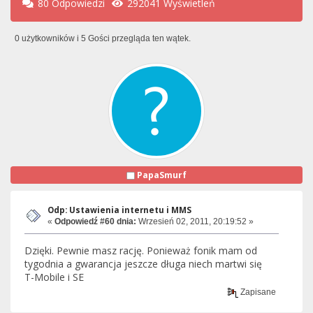
80 Odpowiedzi
292041 Wyświetleń
0 użytkowników i 5 Gości przegląda ten wątek.
PapaSmurf
Odp: Ustawienia internetu i MMS
«
Odpowiedź #60 dnia:
Wrzesień 02, 2011, 20:19:52 »
Dzięki. Pewnie masz rację. Ponieważ fonik mam od
tygodnia a gwarancja jeszcze długa niech martwi się
T-Mobile i SE
Zapisane