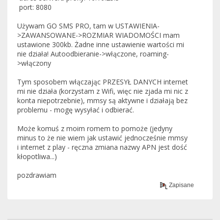
port: 8080
Używam GO SMS PRO, tam w USTAWIENIA-
>ZAWANSOWANE->ROZMIAR WIADOMOŚCI mam
ustawione 300kb. Żadne inne ustawienie wartości mi
nie działa! Autoodbieranie->włączone, roaming-
>włączony
Tym sposobem włączając PRZESYŁ DANYCH internet
mi nie działa (korzystam z Wifi, więc nie zjada mi nic z
konta niepotrzebnie), mmsy są aktywne i działają bez
problemu - mogę wysyłać i odbierać.
Może komuś z moim romem to pomoże (jedyny
minus to że nie wiem jak ustawić jednocześnie mmsy
i internet z play - ręczna zmiana nazwy APN jest dość
kłopotliwa...)
pozdrawiam
Zapisane