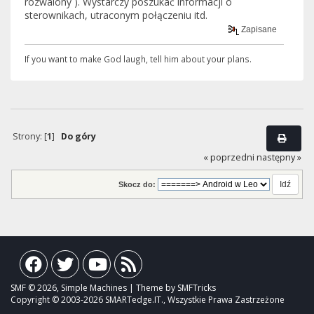
rozwalony ). Wystarczy poszukać informacji o
sterownikach, utraconym połączeniu itd.
Zapisane
If you want to ma­ke God laugh, tell him about your plans.
Strony: [
1
]
Do góry
« poprzedni
następny »
Skocz do:
SMF © 2026, Simple Machines | Theme by SMFTricks
Copyright © 2003-2026 SMARTedge.IT., Wszystkie Prawa Zastrzeżone