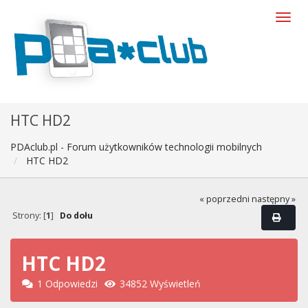
HTC HD2
PDAclub.pl - Forum użytkowników technologii mobilnych
HTC HD2
« poprzedni
następny »
Strony: [
1
]
Do dołu
HTC HD2
1 Odpowiedzi
34852 Wyświetleń