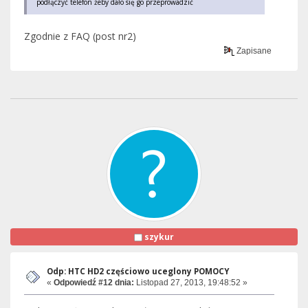
podłączyć telefon żeby dało się go przeprowadzić
Zgodnie z FAQ (post nr2)
Zapisane
szykur
Odp: HTC HD2 częściowo uceglony POMOCY
«
Odpowiedź #12 dnia:
Listopad 27, 2013, 19:48:52 »