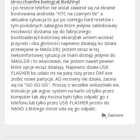
id=eu.chainfire.livelogcat.lite&hl=pl
i po resecie telefon nie wstał zawiesił się na ekranie
bootowania androida "HTC na czarnym tle" a
aktualna sytuacja to już po szeregu hard resetów i
tym podobnych zabiegów które jedynie zablokowały
możliwość dostania się do fabrycznego
bootloadera(3-kolorowy ekran)(tak umiem wciskać
przyciski i oba głośności napewno działają bo działa
przewijanie w MAGLDR). Jestem teraz w tej
niekomfortowej sytuacji że mam dostęp jedynie do
MAGLDR i to właściewie, nie jestem nawet pewien
które opcje wciąż działają. Napewno działa USB
FLASHER bo udało mi się parę razy przez DAF.exe
zrobić nowe partycje. AD recovery nie działa, zacina
się na "GO GO GO". Proszę o wszelkie wskazówki ew.
instrukcje jak wgrac system na karte sd tylko przez
komputer tak aby można było tylko odpalić go z
telefonu lub tylko przez USB FLASHER prosto do
NAND z którego może uda się go odpalić.
Zapisane