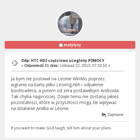
malylysy
Odp: HTC HD2 częściowo uceglony POMOCY
«
Odpowiedź #1 dnia:
Listopad 22, 2013, 07:32:10 »
Ja bym nie postawił na Leonie WinMo poprzez
wgranie na kartę pliku Leoimg,nbh i odpalenie
bootloadera, a potem od zera postawiłbym Androida.
Tak chyba najprościej. Dzięki temu nie zostaną jakieś
pozostałości, które w przyszłości mogą źle wpływać
na działanie Andka w Leonie.
Zapisane
If you want to ma­ke God laugh, tell him about your plans.