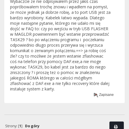
Wybaczcie że nie odpisywałem przez jakiś czas
popróbowałem trochę znowu i wpadłem na pomysł,
że może jednak ja dobrze robię, a to port USB jest za
bardzo wyrobiony. Kabelek łatwo wypada. Dlatego
moje następne pytanie, którego nie udało mi się
dojść w FAQ to: czy po wejściu w tryb USB FLASHER
w MAGLDR powiniennem być wstanie przeprowadzić
TASK29 ? bo po włączeniu programu i poczekaniu
odpowiednio długo proces przerywa się i wyrzuca
komunikat o zerwanym połączeniu.==> ja robię coś
źle? czy to możliwe że jestem wstanie zflashowac
coś na telefon przy pomocy DAF.exe,a nie moge
wykonac TASK29, bo kabel jest za bardzo do niego
zniszczony ? i proszę też o pomoc w znalezieniu
jakiegoś ROMA którego w całości mógłbym
zflashować z DAF.exe a nie tylko recovery które dalej
instaluje system z karty.
Zapisane
Strony: [
1
]
Do góry