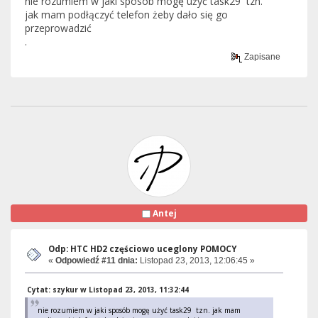
nie rozumiem w jaki sposób mogę użyć task29 tzn.
jak mam podłączyć telefon żeby dało się go
przeprowadzić
.
Zapisane
Antej
Odp: HTC HD2 częściowo uceglony POMOCY
«
Odpowiedź #11 dnia:
Listopad 23, 2013, 12:06:45 »
Cytat: szykur w Listopad 23, 2013, 11:32:44
nie rozumiem w jaki sposób mogę użyć task29 tzn. jak mam