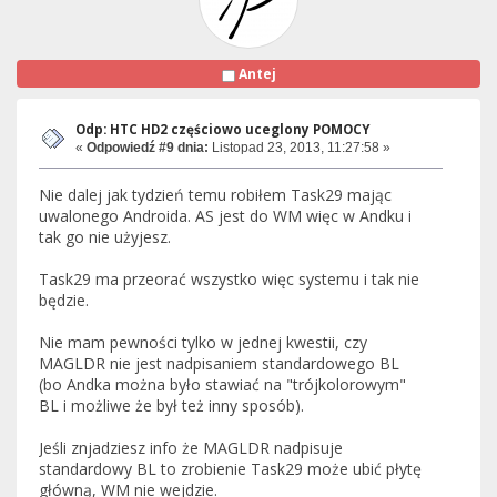
Antej
Odp: HTC HD2 częściowo uceglony POMOCY
«
Odpowiedź #9 dnia:
Listopad 23, 2013, 11:27:58 »
Nie dalej jak tydzień temu robiłem Task29 mając
uwalonego Androida. AS jest do WM więc w Andku i
tak go nie użyjesz.
Task29 ma przeorać wszystko więc systemu i tak nie
będzie.
Nie mam pewności tylko w jednej kwestii, czy
MAGLDR nie jest nadpisaniem standardowego BL
(bo Andka można było stawiać na "trójkolorowym"
BL i możliwe że był też inny sposób).
Jeśli znjadziesz info że MAGLDR nadpisuje
standardowy BL to zrobienie Task29 może ubić płytę
główną, WM nie wejdzie.