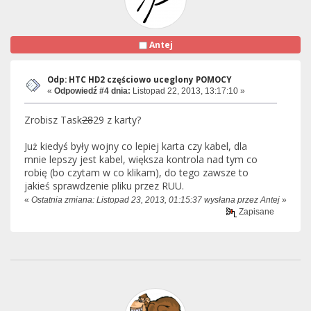
Antej
Odp: HTC HD2 częściowo uceglony POMOCY
«
Odpowiedź #4 dnia:
Listopad 22, 2013, 13:17:10 »
Zrobisz Task
28
29 z karty?
Już kiedyś były wojny co lepiej karta czy kabel, dla
mnie lepszy jest kabel, większa kontrola nad tym co
robię (bo czytam w co klikam), do tego zawsze to
jakieś sprawdzenie pliku przez RUU.
«
Ostatnia zmiana: Listopad 23, 2013, 01:15:37 wysłana przez Antej
»
Zapisane