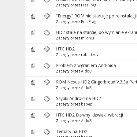
Zaczęty przez
FreeFrag
"Energy" ROM nie startuje po reinstalacji
Zaczęty przez
FreeFrag
HD2 staje na starcie, po wymianie ekran
Zaczęty przez
miloniu
HTC HD2
Zaczęty przez
robertkoval
Problem z wgraniem Androida
Zaczęty przez
AldoB
ROM Nexus HD2 Gingerbread V.3.3a Part
Zaczęty przez
AldoB
Szybki Android na HD2
Zaczęty przez
bapep
HTC HD2 Dziwny 'dźwięk' wibracji
Zaczęty przez
AldoB
Tematy na HD2
Zaczęty przez
bapep