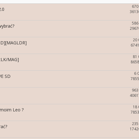
670
.0
3613
586
wybrać?
2967
20
ND][MAGLDR]
6741
81
[cLK/MAG]
8658
6 
VE SD
7855
963
4061
18
 moim Leo ?
7853
235
rać?
1742