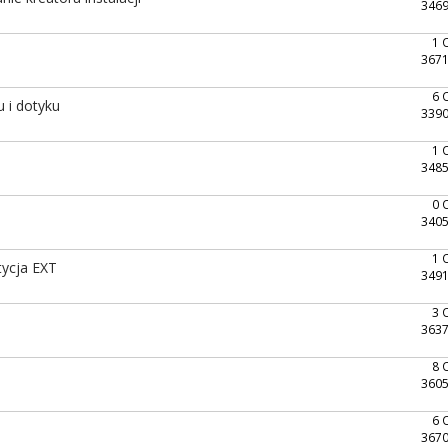
3469
1 
3671
6 
u i dotyku
3390
1 
3485
0 
3405
1 
ycja EXT
3491
3 
3637
8 
3605
6 
3670