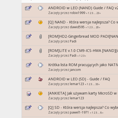
ANDROID w LEO (NAND) Guide / FAQ v2
Zaczęty przez
robix1999
«
1
2
3
...
23
»
[Q] NAND - Która wersja najlepsza? Co 
Zaczęty przez
dawid595
«
1
2
3
...
20
»
[ROM]HD2-Gingerbread MOD PADI[NA
Zaczęty przez
Padi
[ROM]LITE v.1.0 CM9-ICS-HWA [NAND]
Zaczęty przez
Padi
«
1
2
3
»
Krótka lista ROM pracujących jako NATI
Zaczęty przez
jancom
ANDROID w LEO (SD) - Guide / FAQ
Zaczęty przez
lemar123
«
1
2
3
...
33
»
[ANKIETA] Jak używam karty MicroSD w
Zaczęty przez
lemar123
[Q] SD - Która wersja najlepsza? Co wyb
Zaczęty przez
pawel1-1971
«
1
2
3
...
8
»