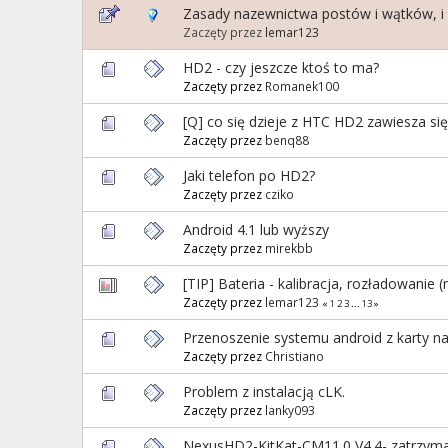
Zasady nazewnictwa postów i wątków, i
Zaczęty przez
lemar123
HD2 - czy jeszcze ktoś to ma?
Zaczęty przez
Romanek100
[Q] co się dzieje z HTC HD2 zawiesza s
Zaczęty przez
benq88
Jaki telefon po HD2?
Zaczęty przez
cziko
Android 4.1 lub wyższy
Zaczęty przez
mirekbb
[TIP] Bateria - kalibracja, rozładowanie (n
Zaczęty przez
lemar123
«
1
2
3
...
13
»
Przenoszenie systemu android z karty na
Zaczęty przez
Christiano
Problem z instalacją cLK.
Zaczęty przez
lanky093
NexusHD2-KitKat-CM11.0 V4.4- zatrzymani