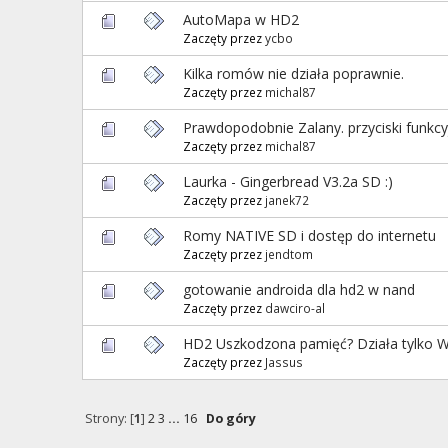
AutoMapa w HD2
Zaczęty przez
ycbo
Kilka romów nie działa poprawnie.
Zaczęty przez
michal87
Prawdopodobnie Zalany. przyciski funkcy
Zaczęty przez
michal87
Laurka - Gingerbread V3.2a SD :)
Zaczęty przez
janek72
Romy NATIVE SD i dostęp do internetu
Zaczęty przez
jendtom
gotowanie androida dla hd2 w nand
Zaczęty przez
dawciro-al
HD2 Uszkodzona pamięć? Działa tylko W
Zaczęty przez
Jassus
Strony: [
1
]
2
3
...
16
Do góry