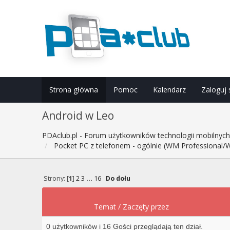
Strona główna
Pomoc
Kalendarz
Zaloguj 
Android w Leo
PDAclub.pl - Forum użytkowników technologii mobilnyc
Pocket PC z telefonem - ogólnie (WM Professional/
Strony: [
1
]
2
3
...
16
Do dołu
Temat
/
Zaczęty przez
0 użytkowników i 16 Gości przeglądają ten dział.