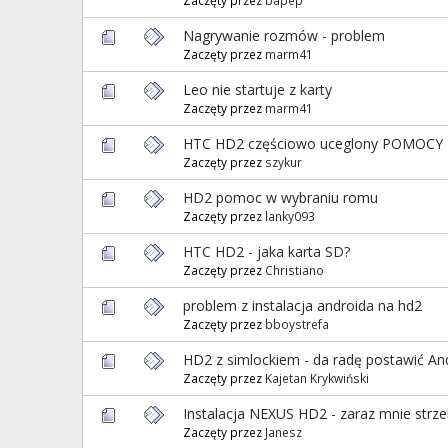
Nagrywanie rozmów - problem
Zaczęty przez
marm41
Leo nie startuje z karty
Zaczęty przez
marm41
HTC HD2 częściowo uceglony POMOCY
Zaczęty przez
szykur
HD2 pomoc w wybraniu romu
Zaczęty przez
lanky093
HTC HD2 - jaka karta SD?
Zaczęty przez
Christiano
problem z instalacja androida na hd2
Zaczęty przez
bboystrefa
HD2 z simlockiem - da radę postawić A
Zaczęty przez
Kajetan Krykwiński
Instalacja NEXUS HD2 - zaraz mnie strzel
Zaczęty przez
Janesz