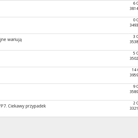
6 
3814
0 
3493
3 
jne wariują
3538
5 
3502
14
3959
9 
3589
2 
P7. Ciekawy przypadek
3321