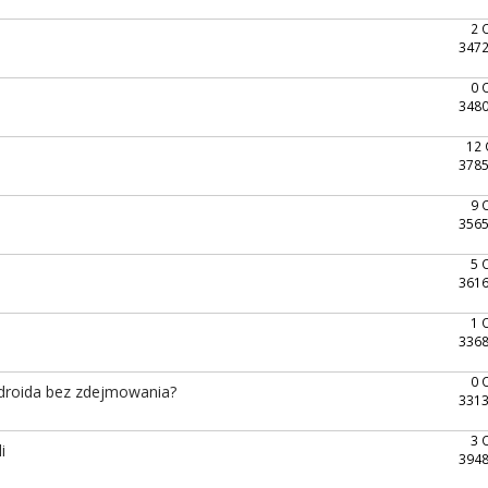
2 
3472
0 
3480
12
3785
9 
3565
5 
3616
1 
3368
0 
ndroida bez zdejmowania?
3313
3 
i
3948