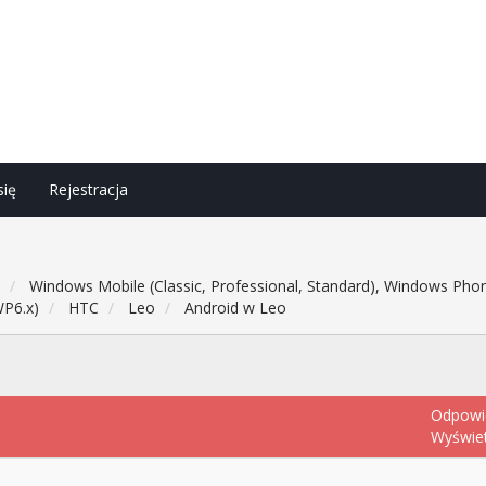
się
Rejestracja
h
Windows Mobile (Classic, Professional, Standard), Windows Phon
WP6.x)
HTC
Leo
Android w Leo
Odpowi
Wyświe