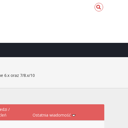
e 6.x oraz 7/8.x/10
edzi
/
tleń
Ostatnia wiadomość