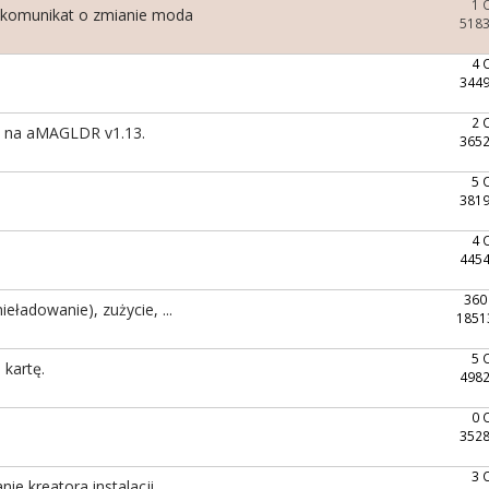
1 
 komunikat o zmianie moda
5183
4 
3449
2 
ię na aMAGLDR v1.13.
3652
5 
3819
4 
4454
360
ieładowanie), zużycie, ...
1851
5 
 kartę.
4982
0 
3528
3 
e kreatora instalacji