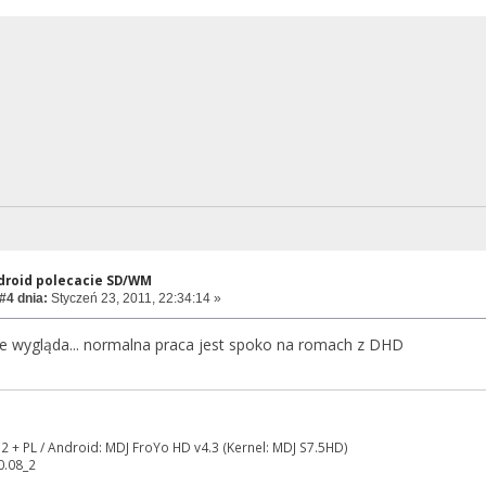
ndroid polecacie SD/WM
#4 dnia:
Styczeń 23, 2011, 22:34:14 »
jnie wygląda... normalna praca jest spoko na romach z DHD
2 + PL / Android: MDJ FroYo HD v4.3 (Kernel: MDJ S7.5HD)
0.08_2