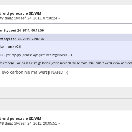
ndroid polecacie SD/WM
#7 dnia:
Styczeń 24, 2011, 07:38:24 »
w Styczeń 24, 2011, 00:15:56
w Styczeń 23, 2011, 22:07:26
rbon remix v0.6
uł - jest mylący (prawie wyciąłem bez zaglądania ...)
oleconego i jak na razie smiga ladnie.Jedno mnie dziwi,ze mam rom Bysia z wersi V dokladnie/V 
e evo carbon nie ma wersji NAND :-)
ndroid polecacie SD/WM
#8 dnia:
Styczeń 24, 2011, 20:05:51 »