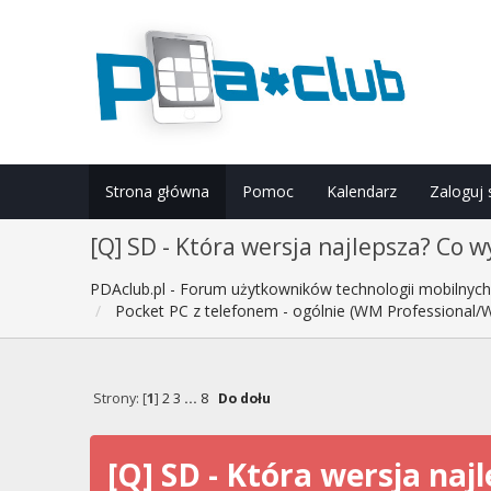
Strona główna
Pomoc
Kalendarz
Zaloguj 
[Q] SD - Która wersja najlepsza? Co 
PDAclub.pl - Forum użytkowników technologii mobilnyc
Pocket PC z telefonem - ogólnie (WM Professional/
Strony: [
1
]
2
3
...
8
Do dołu
[Q] SD - Która wersja naj