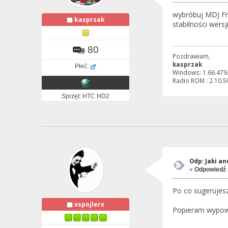
wybróbuj MDJ Fro
kasprzak
stabilności wersj
80
Pozdrawiam,
kasprzak
Płeć:
Windows: 1.66.479.
Radio ROM : 2.10.5
Sprzęt: HTC HD2
Odp: Jaki a
«
Odpowiedź 
Po co sugerujesz
xspojlerx
Popieram wypowi