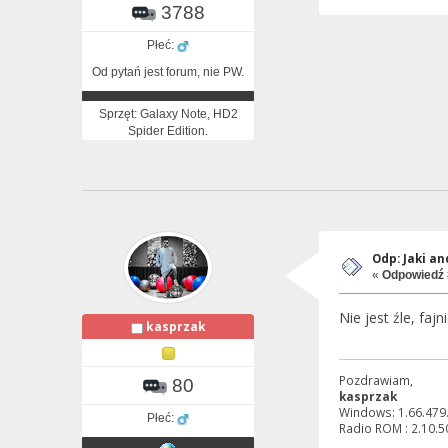
3788
Płeć:
Od pytań jest forum, nie PW.
Sprzęt: Galaxy Note, HD2
Spider Edition.
Odp: Jaki a
«
Odpowiedź 
Nie jest źle, fa
kasprzak
Pozdrawiam,
80
kasprzak
Windows: 1.66.479.
Płeć:
Radio ROM : 2.10.5