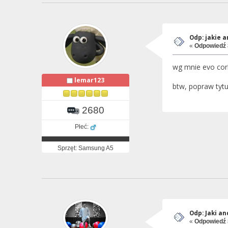
Odp: jakie 
«
Odpowiedź 
wg mnie evo cor
lemar123
btw, popraw tytuł
2680
Płeć:
Sprzęt: Samsung A5
Odp: Jaki a
«
Odpowiedź 