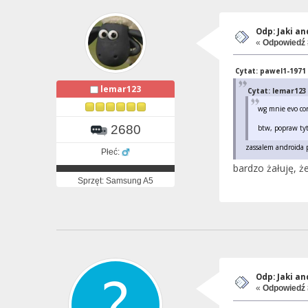
Odp: Jaki a
«
Odpowiedź 
Cytat: pawel1-1971 
lemar123
Cytat: lemar123 
wg mnie evo co
2680
btw, popraw tyt
zassalem androida p
Płeć:
bardzo żałuję, ż
Sprzęt: Samsung A5
Odp: Jaki a
«
Odpowiedź 