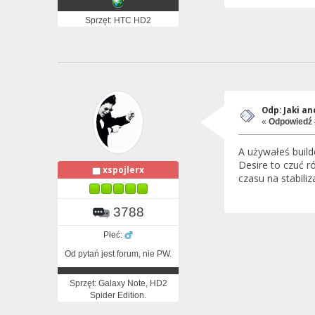
Sprzęt: HTC HD2
Odp: Jaki a
«
Odpowiedź 
A używałeś build
Desire to czuć r
xspojlerx
czasu na stabiliz
3788
Płeć:
Od pytań jest forum, nie PW.
Sprzęt: Galaxy Note, HD2
Spider Edition.