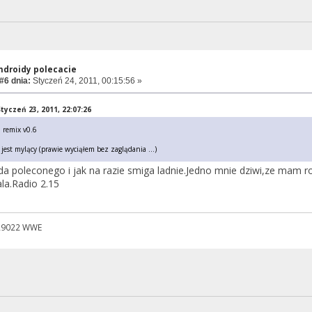
androidy polecacie
#6 dnia:
Styczeń 24, 2011, 00:15:56 »
tyczeń 23, 2011, 22:07:26
 remix v0.6
 jest mylący (prawie wyciąłem bez zaglądania ...)
a poleconego i jak na razie smiga ladnie.Jedno mnie dziwi,ze mam rom
ala.Radio 2.15
|29022 WWE