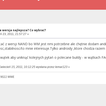
ra wersja najlepsza? Co wybrać?
ń 23, 2011, 21:57:27 »
tać z wersji NAND bo WM jest nmi potrzebne ale chętnie dodam and
sc,stabilnosc/to mnie interesuje.Tylko androidy ,ktore chodza razem
wątek aby uniknąć kolejnych pytań o polecane buildy - w wątkach FA
Kwiecień 15, 2011, 10:12:25 wysłana przez lemar123
»
|29022 WWE