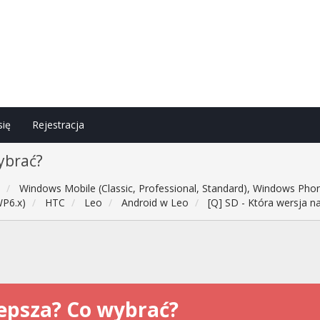
się
Rejestracja
wybrać?
h
Windows Mobile (Classic, Professional, Standard), Windows Phon
WP6.x)
HTC
Leo
Android w Leo
[Q] SD - Która wersja n
lepsza? Co wybrać?