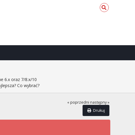
e 6.x oraz 7/8.x/10
ajlepsza? Co wybrać?
« poprzedni
następny »
Drukuj