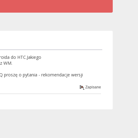
roida do HTC.Jakiego
 z WM.
Q proszę o pytania - rekomendacje wersji
Zapisane