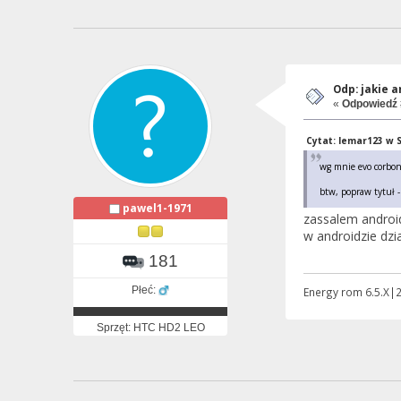
Odp: jakie 
«
Odpowiedź 
Cytat: lemar123 w S
wg mnie evo corbon
btw, popraw tytuł -
pawel1-1971
zassalem android
w androidzie dzi
181
Płeć:
Energy rom 6.5.X
Sprzęt: HTC HD2 LEO