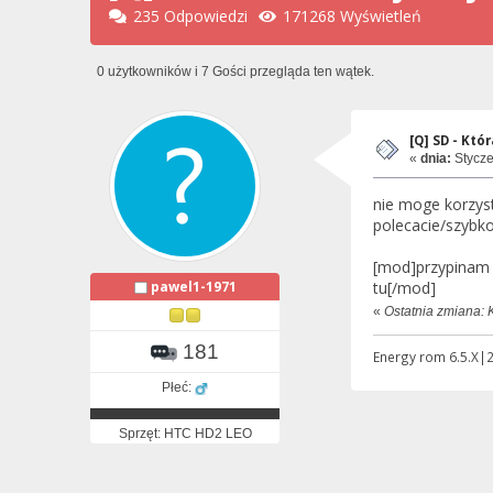
235 Odpowiedzi
171268 Wyświetleń
0 użytkowników i 7 Gości przegląda ten wątek.
[Q] SD - Któ
«
dnia:
Stycze
nie moge korzys
polecacie/szybko
[mod]przypinam 
pawel1-1971
tu[/mod]
«
Ostatnia zmiana: 
181
Energy rom 6.5.X
Płeć:
Sprzęt: HTC HD2 LEO