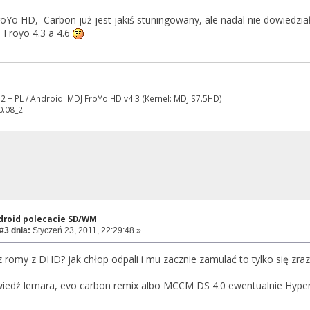
Yo HD, Carbon już jest jakiś stuningowany, ale nadal nie dowiedzia
i Froyo 4.3 a 4.6
2 + PL / Android: MDJ FroYo HD v4.3 (Kernel: MDJ S7.5HD)
0.08_2
ndroid polecacie SD/WM
#3 dnia:
Styczeń 23, 2011, 22:29:48 »
 romy z DHD? jak chłop odpali i mu zacznie zamulać to tylko się zrazi.
edź lemara, evo carbon remix albo MCCM DS 4.0 ewentualnie HyperDr