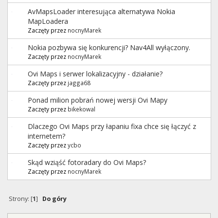
AvMapsLoader interesująca alternatywa Nokia
MapLoadera
Zaczęty przez
nocnyMarek
Nokia pozbywa się konkurencji? Nav4All wyłączony.
Zaczęty przez
nocnyMarek
Ovi Maps i serwer lokalizacyjny - działanie?
Zaczęty przez
jagga68
Ponad milion pobrań nowej wersji Ovi Mapy
Zaczęty przez
bikekowal
Dlaczego Ovi Maps przy łapaniu fixa chce się łączyć z
internetem?
Zaczęty przez
ycbo
Skąd wziąść fotoradary do Ovi Maps?
Zaczęty przez
nocnyMarek
Strony: [
1
]
Do góry