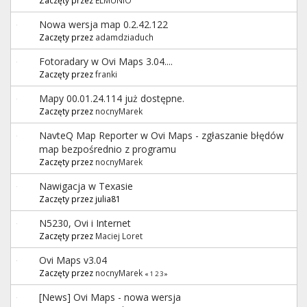
Nowa wersja map 0.2.42.122
Zaczęty przez
adamdziaduch
Fotoradary w Ovi Maps 3.04....
Zaczęty przez
franki
Mapy 00.01.24.114 już dostępne.
Zaczęty przez
nocnyMarek
NavteQ Map Reporter w Ovi Maps - zgłaszanie błędów
map bezpośrednio z programu
Zaczęty przez
nocnyMarek
Nawigacja w Texasie
Zaczęty przez julia81
N5230, Ovi i Internet
Zaczęty przez
Maciej Loret
Ovi Maps v3.04
Zaczęty przez
nocnyMarek
«
1
2
3
»
[News] Ovi Maps - nowa wersja